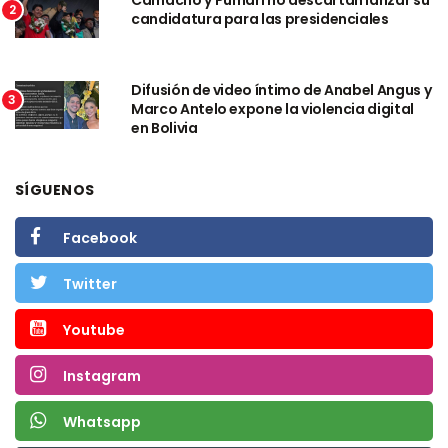
Camacho y Pumari no descartan lanzar su
2
candidatura para las presidenciales
Difusión de video íntimo de Anabel Angus y
3
Marco Antelo expone la violencia digital
en Bolivia
SÍGUENOS
Facebook
Twitter
Youtube
Instagram
Whatsapp