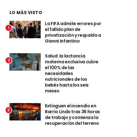
LO MÁS VISTO
La FIFA admite errores por
1
el fallido plan de
privatización y respalda a
Gianni Infantino
Salud: la lactancia
2
materna exclusiva cubre
el 100% de las
necesidades
nutricionales de los
bebés hasta los seis
meses
Extinguen el incendio en
3
Barrio Lindo tras 36 horas
de trabajo y comienza la
recuperación del terreno