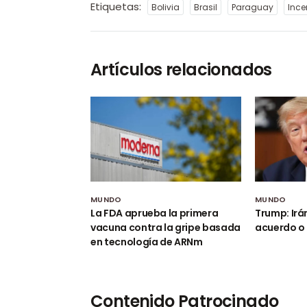
Etiquetas:
Bolivia
Brasil
Paraguay
Ince
Artículos relacionados
MUNDO
MUNDO
La FDA aprueba la primera
Trump: Irá
vacuna contra la gripe basada
acuerdo o 
en tecnología de ARNm
Contenido Patrocinado