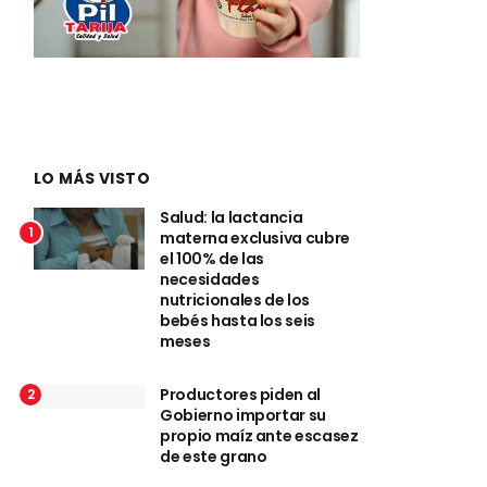
LO MÁS VISTO
Salud: la lactancia
1
materna exclusiva cubre
el 100% de las
necesidades
nutricionales de los
bebés hasta los seis
meses
Productores piden al
2
Gobierno importar su
propio maíz ante escasez
de este grano