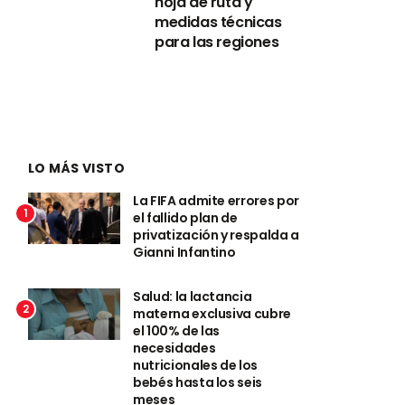
hoja de ruta y
medidas técnicas
para las regiones
LO MÁS VISTO
La FIFA admite errores por
1
el fallido plan de
privatización y respalda a
Gianni Infantino
Salud: la lactancia
2
materna exclusiva cubre
el 100% de las
necesidades
nutricionales de los
bebés hasta los seis
meses