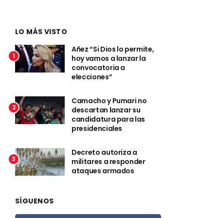
LO MÁS VISTO
Añez “Si Dios lo permite,
1
hoy vamos a lanzar la
convocatoria a
elecciones”
Camacho y Pumari no
2
descartan lanzar su
candidatura para las
presidenciales
Decreto autoriza a
3
militares a responder
ataques armados
SÍGUENOS