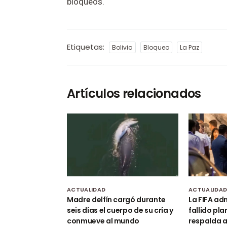
bloqueos.
Etiquetas:
Bolivia
Bloqueo
La Paz
Artículos relacionados
ACTUALIDAD
ACTUALIDA
Madre delfín cargó durante
La FIFA adm
seis días el cuerpo de su cría y
fallido pla
conmueve al mundo
respalda a