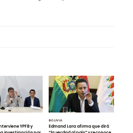
BOLIVIA
nterviene YPFB y
Edmand Lara afirma que dirá
a investigación por
“la verdad al país” y reconoce