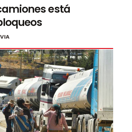
 camiones está
 bloqueos
IVIA