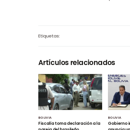
Etiquetas:
Artículos relacionados
BOLIVIA
BOLIVIA
Fiscalía toma declaración a la
Gobierno i
pareja del brasileño
anuncia un