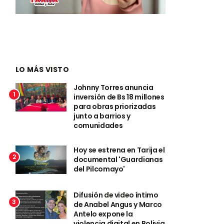
LO MÁS VISTO
Johnny Torres anuncia
1
inversión de Bs 18 millones
para obras priorizadas
junto a barrios y
comunidades
Hoy se estrena en Tarija el
2
documental 'Guardianas
del Pilcomayo'
Difusión de video íntimo
3
de Anabel Angus y Marco
Antelo expone la
violencia digital en Bolivia