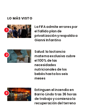
LO MÁS VISTO
La FIFA admite errores por
1
el fallido plan de
privatización y respalda a
Gianni Infantino
Salud: la lactancia
2
materna exclusiva cubre
el 100% de las
necesidades
nutricionales de los
bebés hasta los seis
meses
Extinguen el incendio en
3
Barrio Lindo tras 36 horas
de trabajo y comienza la
recuperación del terreno