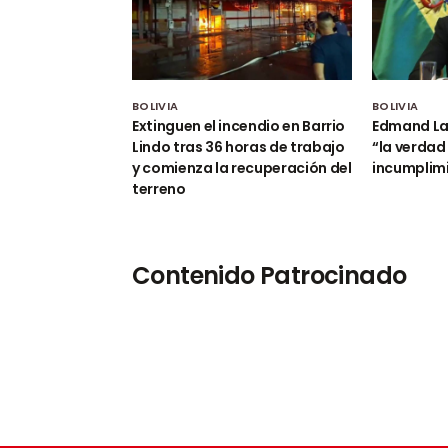
BOLIVIA
BOLIVIA
Extinguen el incendio en Barrio
Edmand Lar
Lindo tras 36 horas de trabajo
“la verdad
y comienza la recuperación del
incumplim
terreno
Contenido Patrocinado