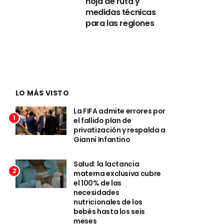
hoja de ruta y
medidas técnicas
para las regiones
LO MÁS VISTO
La FIFA admite errores por
1
el fallido plan de
privatización y respalda a
Gianni Infantino
Salud: la lactancia
2
materna exclusiva cubre
el 100% de las
necesidades
nutricionales de los
bebés hasta los seis
meses