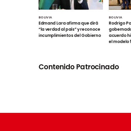
BOLIVIA
BOLIVIA
Edmand Lara afirma que dirá
Rodrigo Pa
“la verdad al país” y reconoce
gobernado
incumplimientos del Gobierno
acuerdo hi
el modelo
Contenido Patrocinado