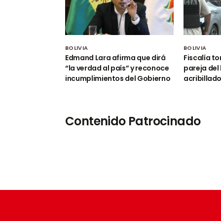
BOLIVIA
BOLIVIA
Edmand Lara afirma que dirá
Fiscalía t
“la verdad al país” y reconoce
pareja del
incumplimientos del Gobierno
acribillad
Contenido Patrocinado