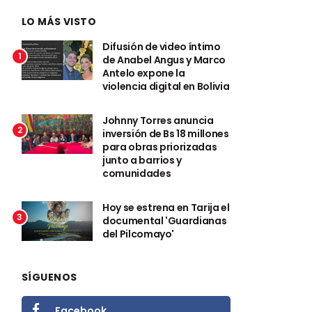
LO MÁS VISTO
Difusión de video íntimo
1
de Anabel Angus y Marco
Antelo expone la
violencia digital en Bolivia
Johnny Torres anuncia
2
inversión de Bs 18 millones
para obras priorizadas
junto a barrios y
comunidades
Hoy se estrena en Tarija el
3
documental 'Guardianas
del Pilcomayo'
SÍGUENOS
Facebook