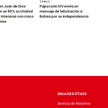
TARIJA
an Juan de Dios
Papa León XIV envía un
n un 50% su Unidad
mensaje de felicitación a
 Intensiva con cinco
Bolivia por su independencia
amas
ENLACES ÚTILES
Acerca de Nosotros