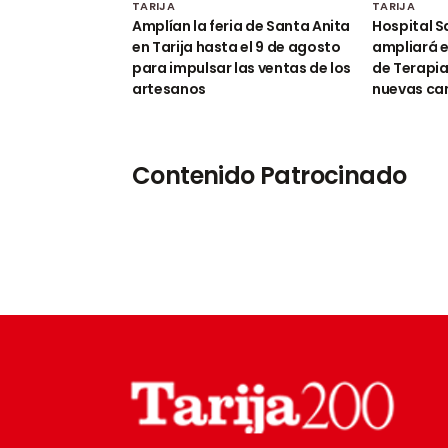
TARIJA
TARIJA
Amplían la feria de Santa Anita
Hospital S
en Tarija hasta el 9 de agosto
ampliará e
para impulsar las ventas de los
de Terapia
artesanos
nuevas c
Contenido Patrocinado