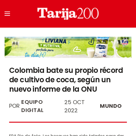
Colombia bate su propio récord
de cultivo de coca, según un
nuevo informe de la ONU
EQUIPO
25 OCT
POR
MUNDO
DIGITAL
2022
EPA Pie de foto, Los bosques han sido talados para dar