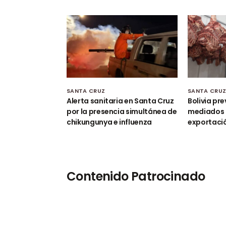
SANTA CRUZ
SANTA CRU
Alerta sanitaria en Santa Cruz
Bolivia pre
por la presencia simultánea de
mediados 
chikungunya e influenza
exportació
Contenido Patrocinado