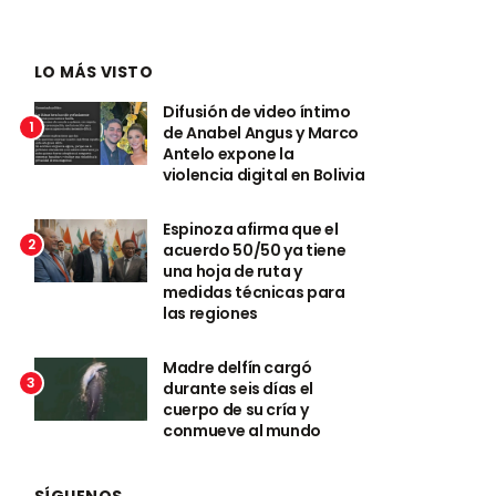
LO MÁS VISTO
Difusión de video íntimo
1
de Anabel Angus y Marco
Antelo expone la
violencia digital en Bolivia
Espinoza afirma que el
2
acuerdo 50/50 ya tiene
una hoja de ruta y
medidas técnicas para
las regiones
Madre delfín cargó
3
durante seis días el
cuerpo de su cría y
conmueve al mundo
SÍGUENOS