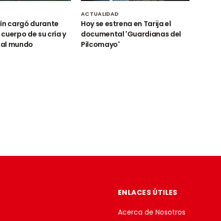
D
ACTUALIDAD
ín cargó durante
Hoy se estrena en Tarija el
l cuerpo de su cría y
documental 'Guardianas del
al mundo
Pilcomayo'
ENLACES ÚTILES
Acerca de Nosotros