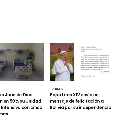
TARIJA
an Juan de Dios
Papa León XIV envía un
n un 50% su Unidad
mensaje de felicitación a
 Intensiva con cinco
Bolivia por su independencia
amas