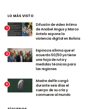
LO MÁS VISTO
Difusión de video íntimo
1
de Anabel Angus y Marco
Antelo expone la
violencia digital en Bolivia
Espinoza afirma que el
2
acuerdo 50/50 ya tiene
una hoja de ruta y
medidas técnicas para
las regiones
Madre delfín cargó
3
durante seis días el
cuerpo de su cría y
conmueve al mundo
SÍGUENOS